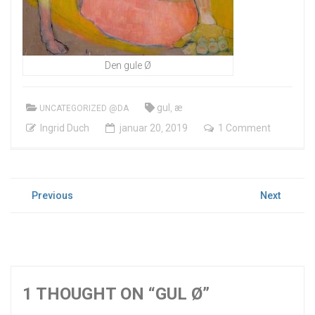
Den gule Ø
gul
,
æ
UNCATEGORIZED @DA
Ingrid Duch
januar
20
,
2019
1 Comment
INDLÆGSNAVIGATION
Previous
Next
Previous
Next
post:
post:
1 THOUGHT ON “GUL Ø”