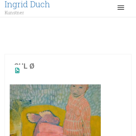
Ingrid Duch
TOGGL
Kunstner
GUL Ø